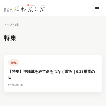
大人のヘルスケア・医療
ホテル・大人のリゾート
特集
ビューティー・コスメ
カフェ・レストラン
トップ
特集
企業紹介・PR
お出かけ・イベント
特集
お知らせ
特集
【特集】沖縄戦を経て命をつなぐ重み｜6.23慰霊の
日
2026.06.18